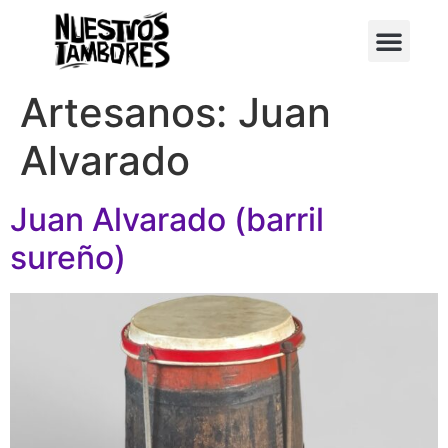
Instrumentos musicales
Galería de tambores
Artesanos:
Juan
Alvarado
Juan Alvarado (barril
sureño)