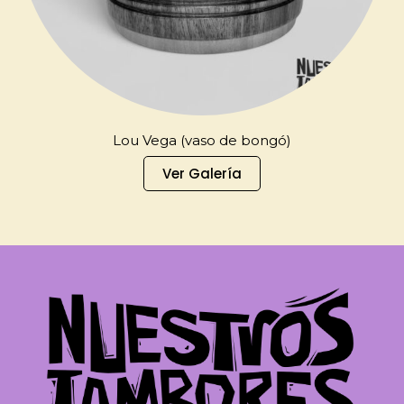
Lou Vega (vaso de bongó)
Ver Galería