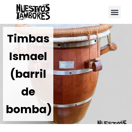
Instrumentos musicales
Galería de tambores
Timbas
Ismael
(barril
de
bomba)