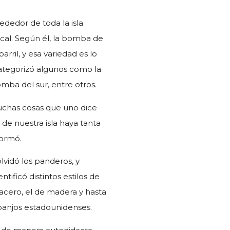
ededor de toda la isla
ical. Según él, la bomba de
arril, y esa variedad es lo
categorizó algunos como la
ba del sur, entre otros.
uchas cosas que uno dice
de nuestra isla haya tanta
formó.
vidó los panderos, y
tificó distintos estilos de
e acero, el de madera y hasta
banjos estadounidenses.