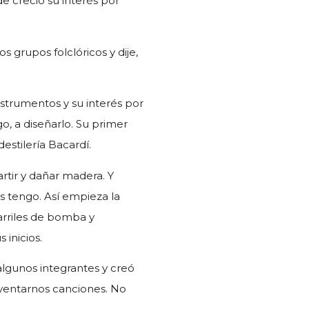
 creció su interés por
os grupos folclóricos y dije,
strumentos y su interés por
o, a diseñarlo. Su primer
destilería Bacardí.
tir y dañar madera. Y
los tengo. Así empieza la
arriles de bomba y
 inicios.
lgunos integrantes y creó
entarnos canciones. No