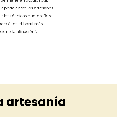
ó de manera autodidacta,
epeda entre los artesanos
 las técnicas que prefiere
ara él es el barril más
ione la afinación”.
a artesanía