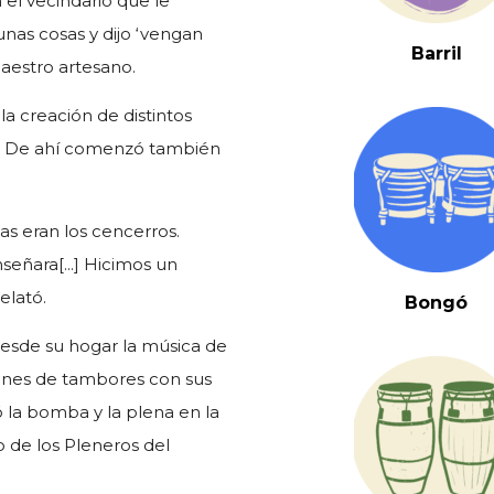
el vecindario que le
nas cosas y dijo ‘vengan
Barril
maestro artesano.
a creación de distintos
s. De ahí comenzó también
as eran los cencerros.
eñara[...] Hicimos un
elató.
Bongó
desde su hogar la música de
iones de tambores con sus
ó la bomba y la plena en la
to de los Pleneros del