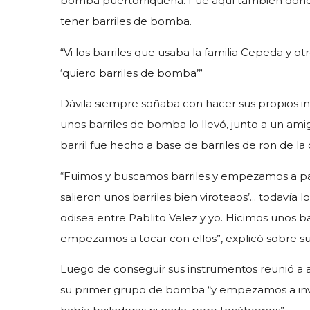
bomba puertorriqueña. Fue aquí también donde
tener barriles de bomba.
“Vi los barriles que usaba la familia Cepeda y otr
‘quiero barriles de bomba’”
Dávila siempre soñaba con hacer sus propios in
unos barriles de bomba lo llevó, junto a un amig
barril fue hecho a base de barriles de ron de la 
“Fuimos y buscamos barriles y empezamos a par
salieron unos barriles bien viroteaos’... todavía 
odisea entre Pablito Velez y yo. Hicimos unos b
empezamos a tocar con ellos”, explicó sobre sus
Luego de conseguir sus instrumentos reunió a a
su primer grupo de bomba “y empezamos a inv