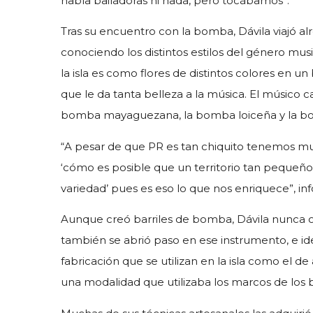
había bailadoras ni nada, pero tocábamos”.
Tras su encuentro con la bomba, Dávila viajó alr
conociendo los distintos estilos del género mus
la isla es como flores de distintos colores en un b
que le da tanta belleza a la música. El músico 
bomba mayaguezana, la bomba loiceña y la bom
“A pesar de que PR es tan chiquito tenemos m
‘cómo es posible que un territorio tan pequeño 
variedad’ pues es eso lo que nos enriquece”, in
Aunque creó barriles de bomba, Dávila nunca ol
también se abrió paso en ese instrumento, e iden
fabricación que se utilizan en la isla como el d
una modalidad que utilizaba los marcos de los 