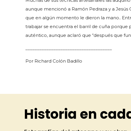
Muchas de sus técnicas artesanales las adquiri
aunque mencionó a Ramón Pedraza y a Jesús C
que en algún momento le dieron la mano.. Entre
trabajar se encuentra el barril de cuña porque p
auténtico, aunque aclaró que “después que func
_____________________________________
Por Richard Colón Badillo
Historia en cad