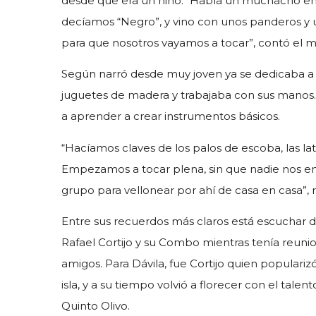
desde que era un niño. “Había un muchacho en 
decíamos “Negro”, y vino con unos panderos y u
para que nosotros vayamos a tocar”, contó el 
Según narró desde muy joven ya se dedicaba a l
juguetes de madera y trabajaba con sus mano
a aprender a crear instrumentos básicos.
“Hacíamos claves de los palos de escoba, las lat
Empezamos a tocar plena, sin que nadie nos ens
grupo para vellonear por ahí de casa en casa”, r
Entre sus recuerdos más claros está escuchar 
Rafael Cortijo y su Combo mientras tenía reun
amigos. Para Dávila, fue Cortijo quien populariz
isla, y a su tiempo volvió a florecer con el talen
Quinto Olivo.