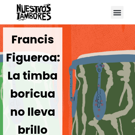
Instrumentos musicales
Galería de tambores
Francis
Figueroa:
La timba
boricua
no lleva
brillo